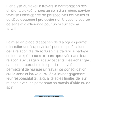
L'analyse du travail à travers la confrontation des
différentes expériences au sein d'un même service
favorise l'émergence de perspectives nouvelles et
de développement professionnel. C'est une source
de sens et d'efficience pour un mieux être au
travail.
La mise en place d'espaces de dialogues permet
d'installer une "supervision" pour les professionnels
de la relation d'aide et du soin à travers le partage
de leurs expériences et leurs éprouvés dans leur
relation aux usagers et aux patients. Les échanges,
dans une approche clinique de l'activité,
permettent de réaliser un travail de consolidation
sur le sens et les valeurs liés à leur engagement,
leur responsabilité, la qualité et les limites de leur
relation avec les personnes en besoin d'aide ou de
soin.
nous contacter
0
6
7
8
4
1
3
8
2
i
i
l
j
i
i
i
i.
i