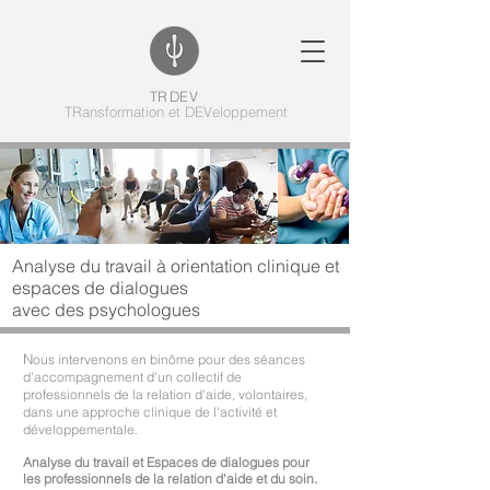
T
l
R
f
D
j
E
i
V
TRansformation et DEVeloppement
Analyse du travail à orientation clinique et
espaces de dialogues
avec des psychologues
N
ous intervenons en binôme pour des séances
d'accompagnement d'un collectif de
professionnels de la relation d'aide, volontaires,
dans une approche clinique de l'activité et
développementale.
Analyse du travail et Espaces de dialogues pour
les professionnels de la relation d'aide et du soin.