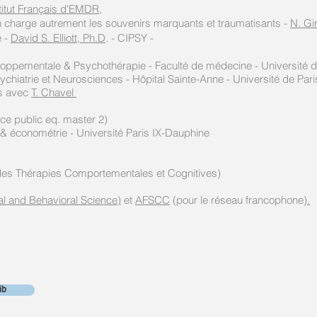
titut Français d'EMDR
,
 charge autrement les souvenirs marquants et traumatisants -
N. Gi
e -
David S. Elliott, Ph.D
. - CIPSY -
eloppementale
& Psychothérapie
- Faculté de médecine - Université d
hiatrie et Neurosciences - Hôpital Sainte-Anne - Université de Pari
ts avec
T. Chavel
ce public eq. master 2)
& économétrie - Université Paris IX-Dauphine
des Thérapies Comportementales et Cognitives)
al and Behavioral Science)
et
AFSCC
(pour le réseau francophone)
.
ib