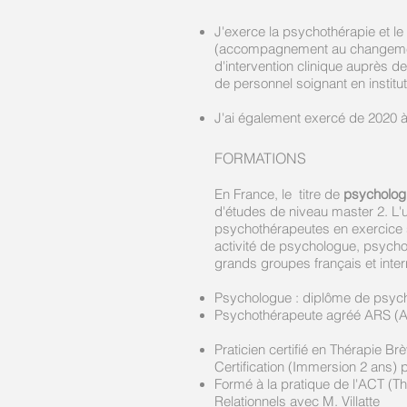
J'exerce la psychothérapie et l
(accompagnement au changement, d
d'intervention clinique auprès 
de personnel soignant en institu
J'ai également exercé de 2020 
FORMATIONS
En France, le titre de
psycholog
d'études de niveau master 2. L'
psychothérapeutes en exercice s
activité de ps
ychologue, psycho
grands groupes français et inter
Psychologue
: diplôme de psych
Psychothérapeute agréé ARS (AF
Praticien certifié en Thérapie B
Certification (Immersion 2 ans) 
Formé à la pratique de l'ACT (
Relationnels avec
M. Villatte