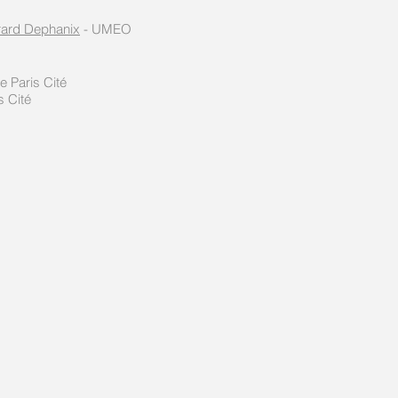
rard Dephanix
- UMEO
e Paris Cité
s Cité