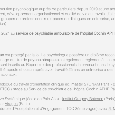
e soutien psychologique auprès de particuliers depuis 2019
et une act
éveloppement organisationnel et qualité de vie au travail). J'ai par
de groupes de professionnels (espaces de dialogues en entreprise, a
tion)
à 2024 au
service de psychiatrie ambulatoire de l'hôpital Co
ch
in
APH
ue
est protégé par la loi. Le psychologue possède un diplôme recon
usage du titre de
psychothéra
peute
est également réglementé. Les p
ont inscrits au Répertoire des professionnels intervenant dans le sy
thérapeute et
coach après avoir travaillé
25 ans
en entreprise à des 
nationaux.
ologue du travail d'orientation clinique eq. master 2 (CNAM Paris - 
TCC / stage au Service de psychiatrie de l'hôpital
Co
ch
in APHP Pav
rève Systémique (école de Palo-Alto) -
Institut Gregory Bateson
(Paris
par
Virages
(Paris)
Thérapie d'Acceptation et d'Engagement, TCC 3ème vague) avec
JL 