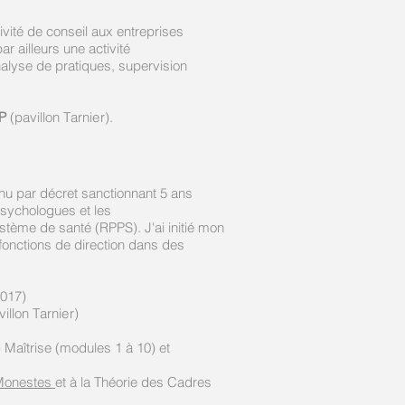
ivité de conseil aux entreprises
 ailleurs une activité
nalyse de pratiques, supervision
P
(pavillon T
arnie
r).
nu par décret sanctionnant 5 ans
sychologues et les
stème de santé (RPPS). J'ai initié mon
fonctions de direction dans des
2017)
illon T
arnie
r)
)
Maîtrise (modules 1 à 10) et
Monestes
et à la Théorie des Cadres