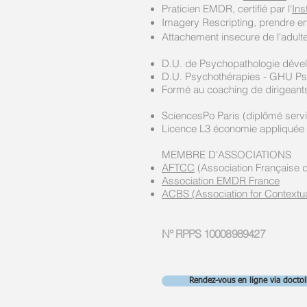
Praticien EMDR, certifié
par l'
Ins
Imagery Rescripting, prendre en
Attachement insecure de l'adult
D.U. de Psychopathologie dév
D.U. Psychothérapies - GHU Psyc
Formé au coaching de dirigean
SciencesPo Paris (diplômé servi
Licence L3 économie appliquée 
MEMBRE D'ASSOCIATIONS
AFTCC
(Association Française 
Association EMDR France
ACBS (Association for Contextu
N° RPPS 10008989427
Rendez-vous en ligne via doctol