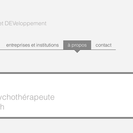
 et DEVeloppement
entreprises et institutions
à propos
contact
ychothérapeute
ch