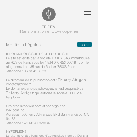
T
l
R
f
D
j
E
i
V
TRansformation et DEVeloppement
Mentions Légales
retour
INFORMATIONS SUR L’ÉDITEUR DU SITE
Le site est édité par la société TRDEV, SAS immatriculée
au RCS de Paris sous le n°
824 040 653 00019
, dont le
siège social est 35 rue du Rocher, 75008 Paris
Téléphone :
06 78 41 38 23
T
h
i
e
r
r
y A
f
r
i
g
a
n
Le directeur de la publication est :
,
i
i
l
j
i
i
i
i
l
i
l
i
contact@trdev.fr
Le domaine paris-psychologue.net est propriété de
T
h
i
e
r
r
y A
f
r
i
g
a
n
qui autorise la société TRDEV à
i
i
l
j
i
i
i
i
l
i
l
i
l'exploiter
Site crée avec Wix.com et hébergé par :
Wix.com Inc.
Adresse : 500 Terry A François Blvd San Francisco, CA
94158
Téléphone : +1 415-639-9034.
HYPERLIENS :
Le site inclut des liens vers d'autres sites internet. Dans la