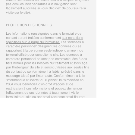
(les cookies indispensables à la navigation sont
légalement autorisés si vous décidez de poursuivre la
visite sur le site).
PROTECTION DES DONNEES
Les informations renseignées dans le formulaire de
contact seront traitées conformément
aux conditions
spécifiées sur la page
du formulaire.
Les "données à
caractère personnel" désignent les données qui se
rapportent à la personne seule indépendamment du
terminal utilisé pour consulter le site.
Les données à
caractère personnel ne sont pas communiquées à des
tiers
hormis
pour les besoins du traitement et stockage
par l'hébergeur du site
et seront utilisées aux seules fins
de contact ou conformément à l'objet précisé dans le
message laissé par l'internaute
.
Conformément à la loi
"informatique et liberté" du 6 janvier 1978 modifiée en
2004 vous bénéficiez d'un droit d'accès et de
rectification à ces informations et pouvez demander
l'effacement de ces données à tout moment via le
formulaire du site ou par email (adresse email figurant
sur le formulaire)
.