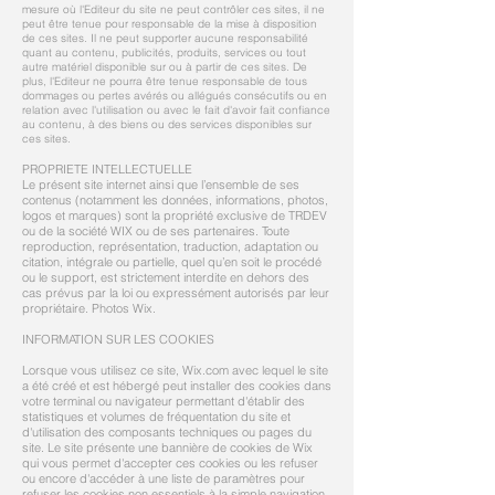
mesure où l'Editeur du site ne peut contrôler ces sites, il ne
peut être tenue pour responsable de la mise à disposition
de ces sites. Il ne peut supporter aucune responsabilité
quant au contenu, publicités, produits, services ou tout
autre matériel disponible sur ou à partir de ces sites. De
plus, l'Editeur ne pourra être tenue responsable de tous
dommages ou pertes avérés ou allégués consécutifs ou en
relation avec l'utilisation ou avec le fait d'avoir fait confiance
au contenu, à des biens ou des services disponibles sur
ces sites.
PROPRIETE INTELLECTUELLE
Le présent site internet ainsi que l’ensemble de ses
contenus (notamment les données, informations, photos,
logos et marques) sont la propriété exclusive de TRDEV
ou de la société WIX ou de ses partenaires. Toute
reproduction, représentation, traduction, adaptation ou
citation, intégrale ou partielle, quel qu’en soit le procédé
ou le support, est strictement interdite en dehors des
cas prévus par la loi ou expressément autorisés par leur
propriétaire. Photos Wix.
INFORMATION SUR LES COOKIES
Lorsque vous utilisez ce site, Wix.com avec lequel le site
a été créé et est hébergé peut installer des cookies dans
votre terminal ou navigateur permettant d'établir des
statistiques et volumes de fréquentation du site et
d'utilisation des composants techniques ou pages du
site. Le site présente une bannière de cookies de Wix
qui vous permet d'accepter ces cookies ou les refuser
ou encore d'accéder à une liste de paramètres pour
refuser les cookies non essentiels à la simple navigation